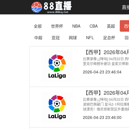
直
全部
世界杯
NBA
CBA
英超
西
中超
亚冠
网球
NFL
足总杯
羽
【西甲】2026年0
比赛录像↓[咪咕] 04月22日
里克尔梅替补建功 皇家贝蒂斯
2026-04-23 23:46:04
【西甲】2026年0
比赛录像↓[咪咕] 04月22日
波姆巴佩破门 皇马2-1阿拉维
球漂亮！维尼修斯禁区外重炮破
入联赛第24球！
2026-04-23 23:46:00