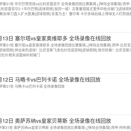
 西甲第31轮 毕尔巴鄂竞技vs比利亚雷亚尔 全场录像回放比赛集锦↓[咪咕全场集锦] 西甲
利亚雷亚尔2-1毕尔巴鄂[进球视频] 扳回一城！古鲁塞塔接尤里传中抢点破门[进球视频
断后单刀直入扩大胜果[进球视频] 反客为主！塞尔希·卡尔多纳后插上得球无人盯防挑
4月13日 塞尔塔vs皇家奥维耶多 全场录像在线回放
 西甲第31轮 塞尔塔vs皇家奥维耶多 全场录像回放比赛集锦↓[咪咕全场集锦] 西甲-比尼
[进球视频] 拼出来的进球！比尼亚斯飞身包抄完成双响[进球视频] 极尽舒展！比尼亚斯
！拉杜扑救失误雷纳补射破门
4月12日 马略卡vs巴列卡诺 全场录像在线回放
 西甲第31轮 马略卡vs巴列卡诺 全场录像回放
4月12日 奥萨苏纳vs皇家贝蒂斯 全场录像在线回放
西甲第31轮 奥萨苏纳vs皇家贝蒂斯 全场录像回放比赛集锦↓[咪咕全场集锦] 西甲-阿布德