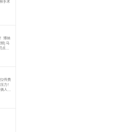
莱林手术
换！博纳
频] 马
罚点球
射2传费
放压力！
 俩人都