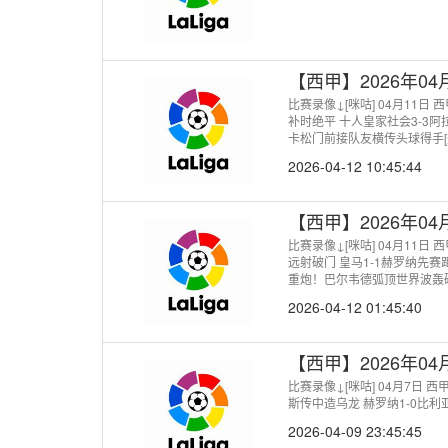
【西甲】2026年0
比赛录像↓[咪咕] 04月11日
补时绝平 十人皇家社会3-3阿
卡松门前接队友横传头球得手[
迪亚巴特飞入球网[进球视频]
2026-04-12 10:45:44
进自家大门
【西甲】2026年0
比赛录像↓[咪咕] 04月11日
远射破门 皇马1-1赫罗纳先赛
重炮！巴尔韦德弧顶世界波轰破
2026-04-12 01:45:40
【西甲】2026年0
比赛录像↓[咪咕] 04月7日 
斯传中造乌龙 赫罗纳1-0比利
2026-04-09 23:45:45