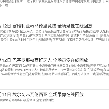
家贝蒂斯[进球视频] 一蹴而就！埃兰多造点 布迪米尔稳稳命中[进球视频] 闪电战！贝
下一城
4月12日 塞维利亚vs马德里竞技 全场录像在线回放
 西甲第31轮 塞维利亚vs马德里竞技 全场录像回放比赛集锦↓[咪咕全场集锦] 西甲-大轮
3连败[进球视频] 马竞1-2再次落后！巴尔加斯角球传中！古德利门前头球破门！[进球视
下底传中博纳尔头球攻门得手！[进球视频] 马竞丢球！罗梅罗禁区倒地造点！亚当斯主
4月12日 巴塞罗那vs西班牙人 全场录像在线回放
 西甲第31轮 巴塞罗那vs西班牙人 全场录像回放比赛集锦↓[咪咕全场集锦] 西甲-亚马尔1
人[进球视频] 巴萨4-1西班牙人！德容挑传后点，拉什福德凌空端射破门[进球视频] 释
马尔抢断后推射空门[进球视频] 波尔·洛萨诺抽射破门，西班牙人扳回一城[进球视频]
兰单刀巧射破门[进球视频] 打破进球荒！亚马尔角球开出，费兰后点包抄头槌破门
4月11日 埃尔切vs瓦伦西亚 全场录像在线回放
 西甲第31轮 埃尔切vs瓦伦西亚 全场录像回放