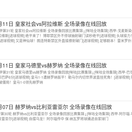
4月11日 皇家社会vs阿拉维斯 全场录像在线回放
 西甲第31轮 皇家社会vs阿拉维斯 全场录像回放比赛集锦↓[咪咕全场集锦] 西甲-戈麦斯
拉维斯[进球视频] 绝平来了！博耶禁区外不停球抽射破门读秒绝平[进球视频] 头球接力
进球视频] 又是神仙球！图连特斯禁区外直接撩射破门[进球视频] 足够剧本！雷米罗
 突施冷箭！苏契奇禁区外晃开角度轰出世界波[进球视频] 慌不择路！查莱塔-察尔不慎
4月11日 皇家马德里vs赫罗纳 全场录像在线回放
 西甲第31轮 皇家马德里vs赫罗纳 全场录像回放[咪咕]比赛集锦↓[咪咕全场集锦] 西甲-
距巴萨6分[进球视频] 皇马1-1遭赫罗纳扳平！勒马尔内切世界波直挂死角！[进球视频]
僵局！皇马1-0领先赫罗纳
4月07日 赫罗纳vs比利亚雷亚尔 全场录像在线回放
西甲第30轮 赫罗纳vs比利亚雷亚尔 全场录像回放比赛集锦↓[咪咕全场集锦] 西甲-阿尔瑙
亚雷亚尔[进球视频] 自摆乌龙！阿尔瑙传中 保·纳瓦罗将球捅进自家球门