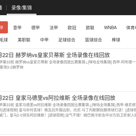
播
录像/集锦
甲
意甲
德甲
法甲
欧冠
欧联
WNBA
体育
毛球
美职联
中甲
足球综合
篮球综合
棒球
4月22日 赫罗纳vs皇家贝蒂斯 全场录像在线回放
 西甲第33轮 赫罗纳vs皇家贝蒂斯 全场录像回放比赛集锦↓[咪咕全场集锦] 西甲-阿布德
客场3-2赫罗纳
4月22日 皇家马德里vs阿拉维斯 全场录像在线回放
 西甲第33轮 皇家马德里vs阿拉维斯 全场录像回放比赛集锦↓[咪咕全场集锦] 西甲-维尼
斯[进球视频] 皇马补时丢球！格瓦拉外围远射，托尼·马丁内斯脚后跟将球打进！[进球视
门，皇马2-0领先阿拉维斯！[进球视频] 运气不错！姆巴佩冷射击中对方后卫折射入