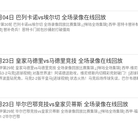
4月04日 巴列卡诺vs埃尔切 全场录像在线回放
西甲第30轮 巴列卡诺vs埃尔切 全场录像回放比赛集锦↓[咪咕全场集锦] 西甲-恩特卡替补
视频] 替补奇兵！恩特卡门前包抄捅射打破僵局
3月23日 皇家马德里vs马德里竞技 全场录像在线回放
 西甲第29轮 皇家马德里vs马德里竞技 全场录像回放比赛集锦↓[咪咕全场集锦] 西甲-维
马3-2马竞[进球视频] 对轰世界波！阿诺德送助攻，维尼修斯内切精彩兜射破门！[进球
波直钻死角，马竞2-2扳平皇马[进球视频] 状态火热！马竞后场传球失误，巴尔韦德
扳平比分！迪亚斯突破造点，维尼修斯点射破门[进球视频] 赏心悦目！马竞打出花哨配
3月23日 毕尔巴鄂竞技vs皇家贝蒂斯 全场录像在线回放
 西甲第29轮 毕尔巴鄂竞技vs皇家贝蒂斯 全场录像回放比赛集锦↓[咪咕全场集锦] 西甲-
1-2毕尔巴鄂