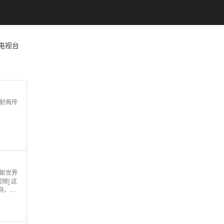
电视台
一射两传
修斯世界
频] 这
网，打