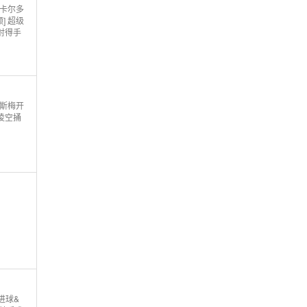
-卡尔多
] 超级
射得手
亚斯梅开
凌空捅
进球&