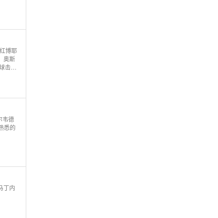
染红博耶
！奥斯
扑球击中
将球碰
巴尔韦德
 熟悉的
·马丁内