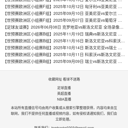
【世预赛欧洲区小组赛F组】2025年10月12日 匈牙利vs亚美尼亚 全场录像在线回放
【世预赛欧洲区小组赛F组】2025年09月10日 亚美尼亚vs爱尔兰 全场录像在线回放
【世预赛欧洲区小组赛F组】2025年09月07日 亚美尼亚vs葡萄牙 全场录像在线回放
【足球友谊赛】2026年06月08日 克罗地亚vs斯洛文尼亚 全场录像在线回放
【世预赛欧洲区小组赛B组】2025年11月19日 瑞典vs斯洛文尼亚 全场录像在线回放
【世预赛欧洲区小组赛B组】2025年11月16日 斯洛文尼亚vs科索沃 全场录像在线回放
【世预赛欧洲区小组赛B组】2025年10月14日 斯洛文尼亚vs瑞士 全场录像在线回放
【世预赛欧洲区小组赛B组】2025年10月11日 科索沃vs斯洛文尼亚 全场录像在线回放
【世预赛欧洲区小组赛B组】2025年09月09日 瑞士vs斯洛文尼亚 全场录像在线回放
收藏网址 看球不迷路
足球直播
英超直播
NBA直播
本站所有直播信号均由用户收集或从搜索引擎整理获得，内容均来自互
联网，我们不提供任何直播或视频内容，如有侵权请通知我们，我们会
立即处理。
联系我们：
tomhanks0203@gmail.com