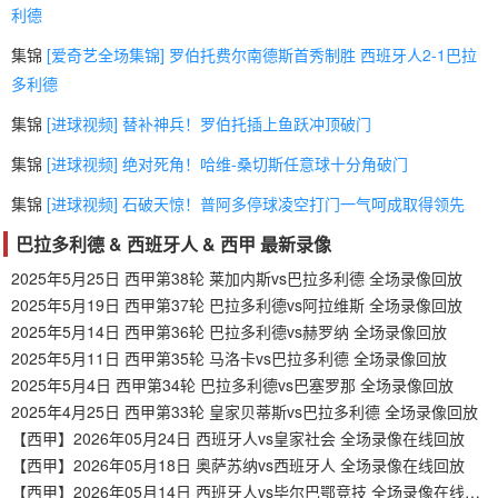
利德
集锦
[爱奇艺全场集锦] 罗伯托费尔南德斯首秀制胜 西班牙人2-1巴拉
多利德
集锦
[进球视频] 替补神兵！罗伯托插上鱼跃冲顶破门
集锦
[进球视频] 绝对死角！哈维-桑切斯任意球十分角破门
集锦
[进球视频] 石破天惊！普阿多停球凌空打门一气呵成取得领先
巴拉多利德 & 西班牙人 & 西甲 最新录像
2025年5月25日 西甲第38轮 莱加内斯vs巴拉多利德 全场录像回放
2025年5月19日 西甲第37轮 巴拉多利德vs阿拉维斯 全场录像回放
2025年5月14日 西甲第36轮 巴拉多利德vs赫罗纳 全场录像回放
2025年5月11日 西甲第35轮 马洛卡vs巴拉多利德 全场录像回放
2025年5月4日 西甲第34轮 巴拉多利德vs巴塞罗那 全场录像回放
2025年4月25日 西甲第33轮 皇家贝蒂斯vs巴拉多利德 全场录像回放
【西甲】2026年05月24日 西班牙人vs皇家社会 全场录像在线回放
【西甲】2026年05月18日 奥萨苏纳vs西班牙人 全场录像在线回放
【西甲】2026年05月14日 西班牙人vs毕尔巴鄂竞技 全场录像在线回放