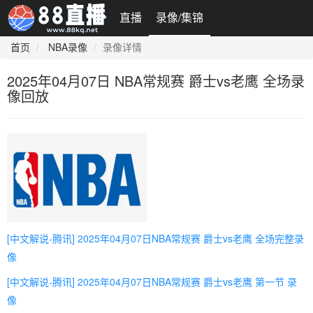
直播
录像/集锦
首页
NBA录像
录像详情
2025年04月07日 NBA常规赛 爵士vs老鹰 全场录
像回放
[中文解说-腾讯] 2025年04月07日NBA常规赛 爵士vs老鹰 全场完整录
像
[中文解说-腾讯] 2025年04月07日NBA常规赛 爵士vs老鹰 第一节 录
像