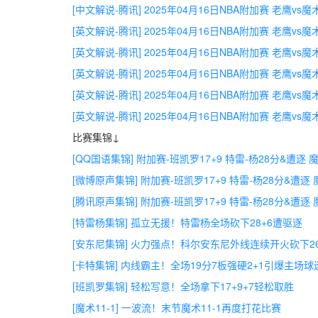
[中文解说-腾讯] 2025年04月16日NBA附加赛 老鹰vs魔
[英文解说-腾讯] 2025年04月16日NBA附加赛 老鹰vs
[英文解说-腾讯] 2025年04月16日NBA附加赛 老鹰vs魔
[英文解说-腾讯] 2025年04月16日NBA附加赛 老鹰vs魔
[英文解说-腾讯] 2025年04月16日NBA附加赛 老鹰vs魔
[英文解说-腾讯] 2025年04月16日NBA附加赛 老鹰vs魔
比赛集锦↓
[QQ国语集锦] 附加赛-班凯罗17+9 特雷-杨28分&遭
[微博原声集锦] 附加赛-班凯罗17+9 特雷-杨28分&遭
[腾讯原声集锦] 附加赛-班凯罗17+9 特雷-杨28分&遭
[特雷杨集锦] 孤立无援！特雷杨全场砍下28+6遭驱逐
[安东尼集锦] 火力强点！科尔安东尼外线连续开火砍下26
[卡特集锦] 内线霸主！全场19分7板强硬2+1引爆主场球
[班凯罗集锦] 轻松写意！全场拿下17+9+7轻松取胜
[魔术11-1] 一波流！末节魔术11-1再度打花比赛