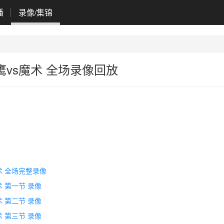
播
录像/集锦
老鹰vs魔术 全场录像回放
魔术 全场完整录像
术 第一节 录像
术 第二节 录像
术 第三节 录像