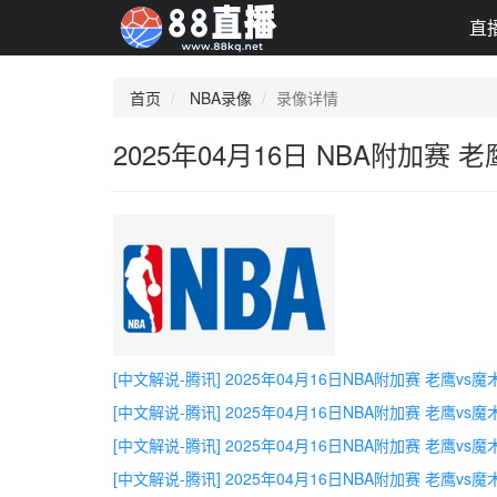
直
首页
NBA录像
录像详情
2025年04月16日 NBA附加赛 
[中文解说-腾讯] 2025年04月16日NBA附加赛 老鹰vs
[中文解说-腾讯] 2025年04月16日NBA附加赛 老鹰vs魔
[中文解说-腾讯] 2025年04月16日NBA附加赛 老鹰vs魔
[中文解说-腾讯] 2025年04月16日NBA附加赛 老鹰vs魔