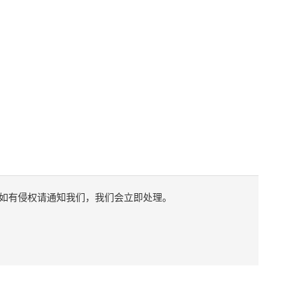
如有侵权请通知我们，我们会立即处理。