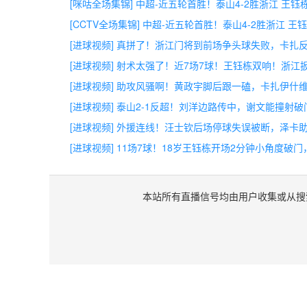
[咪咕全场集锦] 中超-近五轮首胜！泰山4-2胜浙江 王
[CCTV全场集锦] 中超-近五轮首胜！泰山4-2胜浙江 
[进球视频] 真拼了！浙江门将到前场争头球失败，卡扎
[进球视频] 射术太强了！近7场7球！王钰栋双响！浙江扳
[进球视频] 助攻风骚啊！黄政宇脚后跟一磕，卡扎伊什
[进球视频] 泰山2-1反超！刘洋边路传中，谢文能撞射
[进球视频] 外援连线！汪士钦后场停球失误被断，泽卡
[进球视频] 11场7球！18岁王钰栋开场2分钟小角度破门
本站所有直播信号均由用户收集或从搜