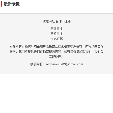
最新录像
收藏网址 看球不迷路
足球直播
英超直播
NBA直播
本站所有直播信号均由用户收集或从搜索引擎整理获得，内容均来自互
联网，我们不提供任何直播或视频内容，如有侵权请通知我们，我们会
立即处理。
联系我们：
tomhanks0203@gmail.com