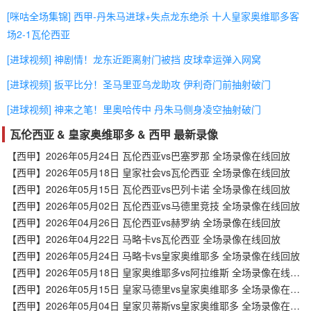
[咪咕全场集锦] 西甲-丹朱马进球+失点龙东绝杀 十人皇家奥维耶多客
场2-1瓦伦西亚
[进球视频] 神剧情！龙东近距离射门被挡 皮球幸运弹入网窝
[进球视频] 扳平比分！圣马里亚乌龙助攻 伊利奇门前抽射破门
[进球视频] 神来之笔！里奥哈传中 丹朱马侧身凌空抽射破门
瓦伦西亚 & 皇家奥维耶多 & 西甲 最新录像
【西甲】2026年05月24日 瓦伦西亚vs巴塞罗那 全场录像在线回放
【西甲】2026年05月18日 皇家社会vs瓦伦西亚 全场录像在线回放
【西甲】2026年05月15日 瓦伦西亚vs巴列卡诺 全场录像在线回放
【西甲】2026年05月02日 瓦伦西亚vs马德里竞技 全场录像在线回放
【西甲】2026年04月26日 瓦伦西亚vs赫罗纳 全场录像在线回放
【西甲】2026年04月22日 马略卡vs瓦伦西亚 全场录像在线回放
【西甲】2026年05月24日 马略卡vs皇家奥维耶多 全场录像在线回放
【西甲】2026年05月18日 皇家奥维耶多vs阿拉维斯 全场录像在线回放
【西甲】2026年05月15日 皇家马德里vs皇家奥维耶多 全场录像在线回放
【西甲】2026年05月04日 皇家贝蒂斯vs皇家奥维耶多 全场录像在线回放