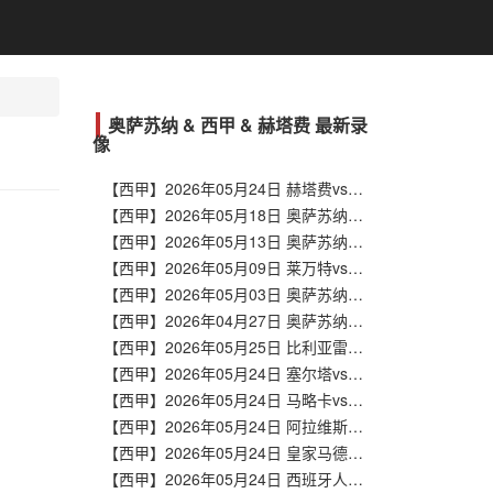
奥萨苏纳 & 西甲 & 赫塔费 最新录
像
【西甲】2026年05月24日 赫塔费vs奥萨苏纳 全场录像在线回放
【西甲】2026年05月18日 奥萨苏纳vs西班牙人 全场录像在线回放
【西甲】2026年05月13日 奥萨苏纳vs马德里竞技 全场录像在线回放
【西甲】2026年05月09日 莱万特vs奥萨苏纳 全场录像在线回放
【西甲】2026年05月03日 奥萨苏纳vs巴塞罗那 全场录像在线回放
【西甲】2026年04月27日 奥萨苏纳vs塞维利亚 全场录像在线回放
【西甲】2026年05月25日 比利亚雷亚尔vs马德里竞技 全场录像在线回放
【西甲】2026年05月24日 塞尔塔vs塞维利亚 全场录像在线回放
【西甲】2026年05月24日 马略卡vs皇家奥维耶多 全场录像在线回放
【西甲】2026年05月24日 阿拉维斯vs巴列卡诺 全场录像在线回放
【西甲】2026年05月24日 皇家马德里vs毕尔巴鄂竞技 全场录像在线回放
【西甲】2026年05月24日 西班牙人vs皇家社会 全场录像在线回放