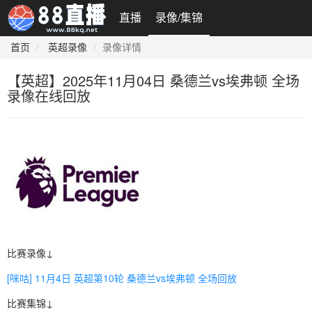
直播
录像/集锦
首页
英超录像
录像详情
【英超】2025年11月04日 桑德兰vs埃弗顿 全场
录像在线回放
比赛录像↓
[咪咕] 11月4日 英超第10轮 桑德兰vs埃弗顿 全场回放
比赛集锦↓