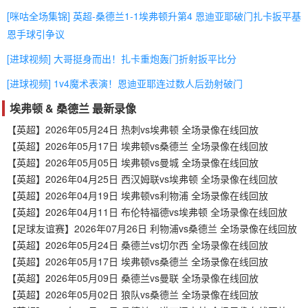
[咪咕全场集锦] 英超-桑德兰1-1埃弗顿升第4 恩迪亚耶破门扎卡扳平基
恩手球引争议
[进球视频] 大哥挺身而出！扎卡重炮轰门折射扳平比分
[进球视频] 1v4魔术表演！恩迪亚耶连过数人后劲射破门
埃弗顿 & 桑德兰 最新录像
【英超】2026年05月24日 热刺vs埃弗顿 全场录像在线回放
【英超】2026年05月17日 埃弗顿vs桑德兰 全场录像在线回放
【英超】2026年05月05日 埃弗顿vs曼城 全场录像在线回放
【英超】2026年04月25日 西汉姆联vs埃弗顿 全场录像在线回放
【英超】2026年04月19日 埃弗顿vs利物浦 全场录像在线回放
【英超】2026年04月11日 布伦特福德vs埃弗顿 全场录像在线回放
【足球友谊赛】2026年07月26日 利物浦vs桑德兰 全场录像在线回放
【英超】2026年05月24日 桑德兰vs切尔西 全场录像在线回放
【英超】2026年05月17日 埃弗顿vs桑德兰 全场录像在线回放
【英超】2026年05月09日 桑德兰vs曼联 全场录像在线回放
【英超】2026年05月02日 狼队vs桑德兰 全场录像在线回放