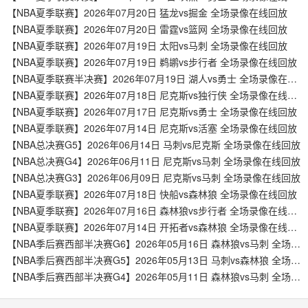
【NBA夏季联赛】2026年07月20日 猛龙vs掘金 全场录像在线回放
【NBA夏季联赛】2026年07月20日 雷霆vs篮网 全场录像在线回放
【NBA夏季联赛】2026年07月19日 太阳vs马刺 全场录像在线回放
【NBA夏季联赛】2026年07月19日 鹈鹕vs步行者 全场录像在线回放
【NBA夏季联赛半决赛】2026年07月19日 湖人vs勇士 全场录像在线回放
【NBA夏季联赛】2026年07月18日 尼克斯vs独行侠 全场录像在线回放
【NBA夏季联赛】2026年07月17日 尼克斯vs勇士 全场录像在线回放
【NBA夏季联赛】2026年07月14日 尼克斯vs活塞 全场录像在线回放
【NBA总决赛G5】2026年06月14日 马刺vs尼克斯 全场录像在线回放
【NBA总决赛G4】2026年06月11日 尼克斯vs马刺 全场录像在线回放
【NBA总决赛G3】2026年06月09日 尼克斯vs马刺 全场录像在线回放
【NBA夏季联赛】2026年07月18日 快船vs森林狼 全场录像在线回放
【NBA夏季联赛】2026年07月16日 森林狼vs步行者 全场录像在线回放
【NBA夏季联赛】2026年07月14日 开拓者vs森林狼 全场录像在线回放
【NBA季后赛西部半决赛G6】2026年05月16日 森林狼vs马刺 全场录像在线回放
【NBA季后赛西部半决赛G5】2026年05月13日 马刺vs森林狼 全场录像在线回放
【NBA季后赛西部半决赛G4】2026年05月11日 森林狼vs马刺 全场录像在线回放