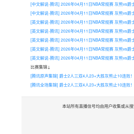
[中文解说-腾讯] 2026年04月11日NBA常规赛 灰熊vs爵
[中文解说-腾讯] 2026年04月11日NBA常规赛 灰熊vs爵
[英文解说-腾讯] 2026年04月11日NBA常规赛 灰熊vs
[英文解说-腾讯] 2026年04月11日NBA常规赛 灰熊vs爵
[英文解说-腾讯] 2026年04月11日NBA常规赛 灰熊vs爵
[英文解说-腾讯] 2026年04月11日NBA常规赛 灰熊vs爵
[英文解说-腾讯] 2026年04月11日NBA常规赛 灰熊vs爵
比赛集锦↓
[腾讯原声集锦] 爵士2人三双4人23+大胜灰熊止10连败！马
[腾讯全场集锦] 爵士2人三双4人23+大胜灰熊止10连败！马
本站所有直播信号均由用户收集或从搜