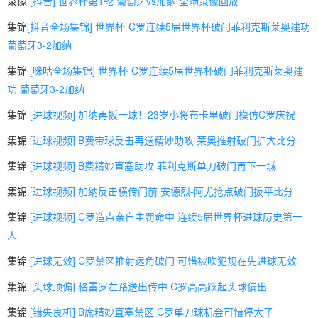
录像
[抖音] 世界杯第1轮 葡萄牙vs加纳 全场录像回放
集锦
[抖音全场集锦] 世界杯-C罗连续5届世界杯破门菲利克斯莱奥建功
葡萄牙3-2加纳
集锦
[咪咕全场集锦] 世界杯-C罗连续5届世界杯破门菲利克斯莱奥建
功 葡萄牙3-2加纳
集锦
[进球视频] 加纳再扳一球！23岁小将布卡里破门模仿C罗庆祝
集锦
[进球视频] B费带球反击再送精妙助攻 莱奥推射破门扩大比分
集锦
[进球视频] B费精妙直塞助攻 菲利克斯单刀破门再下一城
集锦
[进球视频] 加纳反击横传门前 安德烈-阿尤抢点破门扳平比分
集锦
[进球视频] C罗造点亲自主罚命中 连续5届世界杯进球历史第一
人
集锦
[进球无效] C罗禁区推射远角破门 可惜被吹犯规在先进球无效
集锦
[头球顶偏] 格雷罗左路送出传中 C罗高高跃起头球偏出
集锦
[错失良机] B席精妙直塞禁区 C罗单刀球机会可惜停大了