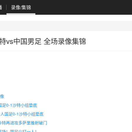
播
录像/集锦
沙特vs中国男足 全场录像集锦
录像
国足0-1沙特小组垫底
十人国足0-1沙特小组垫底
，沙特再进攻多萨里推射破门
红离场！国足少打一人！