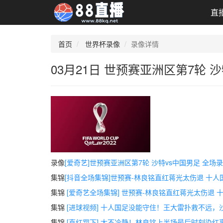
直
首页
世界杯录像
录像详情
03月21日 世预赛亚洲区第7轮 
录像
[爱奇艺]世预赛亚洲区第7轮 沙特vs中国男足 全场
集锦
[抖音全场集锦]世预赛-林良铭直红蒋光太伤退 十人
集锦
[爱奇艺全场集锦] 世预赛-林良铭直红蒋光太伤退 
集锦
[进球视频] 十人国足没能守住！王大雷扑救不远
集锦
[直红罚下] 太不冷静！林良铭上半场最后时刻染