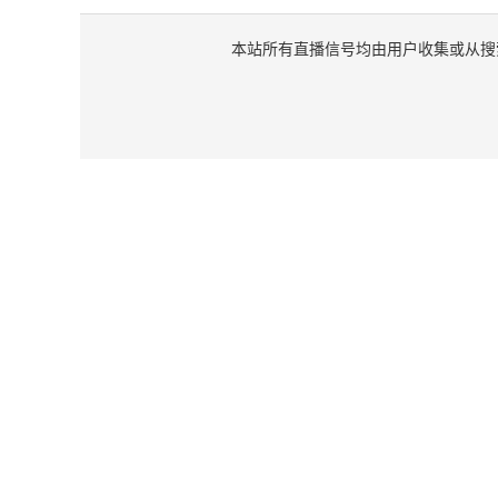
本站所有直播信号均由用户收集或从搜