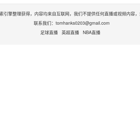
索引擎整理获得，内容均来自互联网，我们不提供任何直播或视频内容，
联系我们：
tomhanks0203@gmail.com
足球直播
英超直播
NBA直播