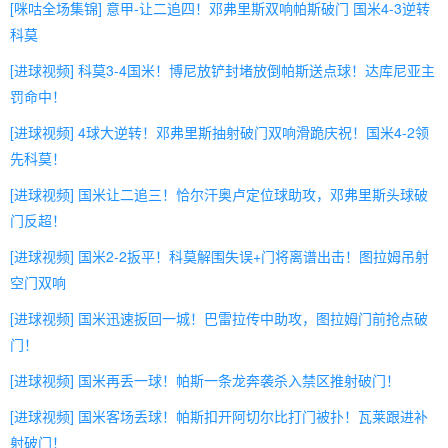
[咪咕全场集锦] 意甲-让二追四！邓弗里斯双响帕斯破门 国米4-3逆转
科莫
[进球视频] 科莫3-4国米！博尼放铲封堵放倒帕斯送点球！达库尼亚主
罚命中！
[进球视频] 4球大逆转！邓弗里斯抽射破门双响滑跪庆祝！国米4-2领
先科莫！
[进球视频] 国米让二追三！恰尔汗奥卢定位球助攻，邓弗里斯头球破
门反超！
[进球视频] 国米2-2扳平！科莫解围失误+门将离谱出击！图拉姆吊射
空门双响
[进球视频] 国米迅速扳回一城！巴雷拉传中助攻，图拉姆门前抢点破
门！
[进球视频] 国米再丢一球！帕斯一条龙奔袭杀入禁区推射破门！
[进球视频] 国米客场丢球！帕斯扣开阿切尔比打门被扑！瓦莱跟进补
射破门！