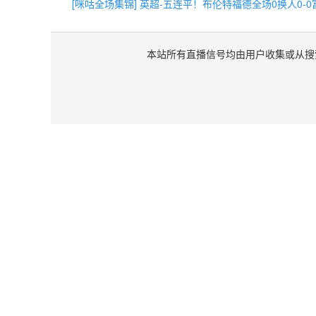
[咪咕全场集锦] 英超-五连平！布伦特福德全场0换人0-
本站所有直播信号均由用户收集或从搜