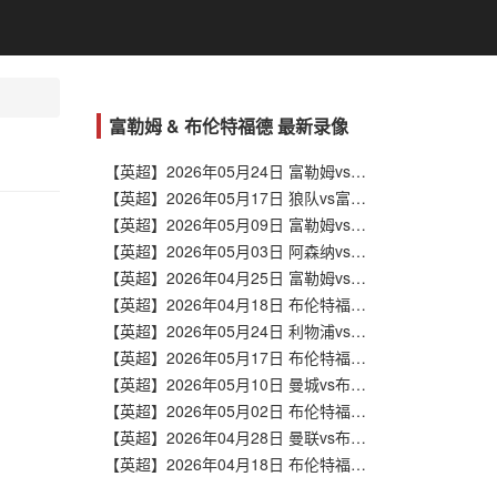
富勒姆 & 布伦特福德 最新录像
【英超】2026年05月24日 富勒姆vs纽卡斯尔联 全场录像在线回放
【英超】2026年05月17日 狼队vs富勒姆 全场录像在线回放
【英超】2026年05月09日 富勒姆vs伯恩茅斯 全场录像在线回放
【英超】2026年05月03日 阿森纳vs富勒姆 全场录像在线回放
【英超】2026年04月25日 富勒姆vs阿斯顿维拉 全场录像在线回放
【英超】2026年04月18日 布伦特福德vs富勒姆 全场录像在线回放
【英超】2026年05月24日 利物浦vs布伦特福德 全场录像在线回放
【英超】2026年05月17日 布伦特福德vs水晶宫 全场录像在线回放
【英超】2026年05月10日 曼城vs布伦特福德 全场录像在线回放
【英超】2026年05月02日 布伦特福德vs西汉姆联 全场录像在线回放
【英超】2026年04月28日 曼联vs布伦特福德 全场录像在线回放
【英超】2026年04月18日 布伦特福德vs富勒姆 全场录像在线回放