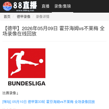
直播
录像/集锦
首页
德甲录像
录像详情
【德甲】2026年05月09日 霍芬海姆vs不莱梅 全
场录像在线回放
比赛录像↓
[咪咕] 05月10日 德甲第33轮 霍芬海姆vs不莱梅 全场录像回放