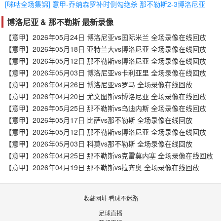
[咪咕全场集锦] 意甲-乔纳森罗补时侧勾绝杀 那不勒斯2-3博洛尼亚
博洛尼亚 & 那不勒斯 最新录像
【意甲】2026年05月24日 博洛尼亚vs国际米兰 全场录像在线回放
【意甲】2026年05月18日 亚特兰大vs博洛尼亚 全场录像在线回放
【意甲】2026年05月12日 那不勒斯vs博洛尼亚 全场录像在线回放
【意甲】2026年05月03日 博洛尼亚vs卡利亚里 全场录像在线回放
【意甲】2026年04月26日 博洛尼亚vs罗马 全场录像在线回放
【意甲】2026年04月20日 尤文图斯vs博洛尼亚 全场录像在线回放
【意甲】2026年05月25日 那不勒斯vs乌迪内斯 全场录像在线回放
【意甲】2026年05月17日 比萨vs那不勒斯 全场录像在线回放
【意甲】2026年05月12日 那不勒斯vs博洛尼亚 全场录像在线回放
【意甲】2026年05月03日 科莫vs那不勒斯 全场录像在线回放
【意甲】2026年04月25日 那不勒斯vs克雷莫内塞 全场录像在线回放
【意甲】2026年04月19日 那不勒斯vs拉齐奥 全场录像在线回放
收藏网址 看球不迷路
足球直播