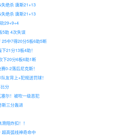
失绝杀 唐斯21+13
失绝杀 唐斯21+13
29+9+4
板5助 4次失误
5中7得20分5板6助5断
下21分13板4助！
砍下20分6板6助1断
赛0-2落后尼克斯！
传队友背上+犯规送罚球！
平比分
倒瓦塞尔！被吹一级恶犯
奇斯三分轰进
！
起飞滑翔炸扣！！
分 超高弧线神奇命中