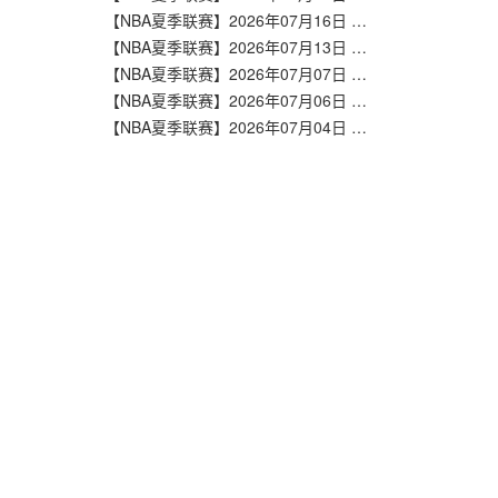
【NBA夏季联赛】2026年07月16日 马刺vs爵士 全场录像在线回放
【NBA夏季联赛】2026年07月13日 雄鹿vs马刺 全场录像在线回放
【NBA夏季联赛】2026年07月07日 马刺vs湖人 全场录像在线回放
【NBA夏季联赛】2026年07月06日 勇士vs马刺 全场录像在线回放
【NBA夏季联赛】2026年07月04日 马刺vs热火 全场录像在线回放