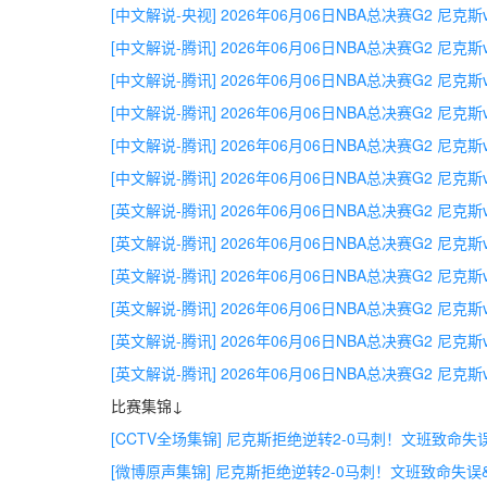
[中文解说-央视] 2026年06月06日NBA总决赛G2 尼克
[中文解说-腾讯] 2026年06月06日NBA总决赛G2 尼克
[中文解说-腾讯] 2026年06月06日NBA总决赛G2 尼克
[中文解说-腾讯] 2026年06月06日NBA总决赛G2 尼克
[中文解说-腾讯] 2026年06月06日NBA总决赛G2 尼克
[中文解说-腾讯] 2026年06月06日NBA总决赛G2 尼克
[英文解说-腾讯] 2026年06月06日NBA总决赛G2 尼克
[英文解说-腾讯] 2026年06月06日NBA总决赛G2 尼克
[英文解说-腾讯] 2026年06月06日NBA总决赛G2 尼克
[英文解说-腾讯] 2026年06月06日NBA总决赛G2 尼克
[英文解说-腾讯] 2026年06月06日NBA总决赛G2 尼克
[英文解说-腾讯] 2026年06月06日NBA总决赛G2 尼克
比赛集锦↓
[CCTV全场集锦] 尼克斯拒绝逆转2-0马刺！文班致命失误
[微博原声集锦] 尼克斯拒绝逆转2-0马刺！文班致命失误&