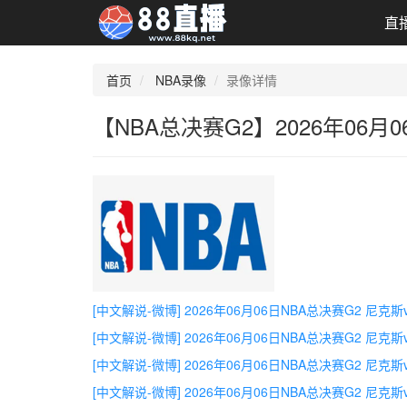
直
首页
NBA录像
录像详情
【NBA总决赛G2】2026年06月
[中文解说-微博] 2026年06月06日NBA总决赛G2 尼克
[中文解说-微博] 2026年06月06日NBA总决赛G2 尼克
[中文解说-微博] 2026年06月06日NBA总决赛G2 尼克
[中文解说-微博] 2026年06月06日NBA总决赛G2 尼克