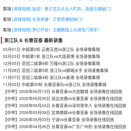
集锦
[进球视频] 扳回！弗兰克后点无人盯防，直接左脚破门！
集锦
[进球视频] 长途奔袭！贝里奇爆射破门！
集锦
[进球视频] 梦幻开局！王耀鹏插上头球攻门得手！
浙江队 & 长春亚泰 最新录像
03月01日 中超第2轮 云南玉昆vs浙江队 全场录像集锦
02月23日 中超第1轮 浙江队vs大连英博 全场录像集锦
12月05日 亚冠二级第6轮 万隆vs浙江队 全场录像集锦
11月28日 亚冠二级第5轮 浙江队vs狮城水手 全场录像集锦
11月07日 亚冠二级第4轮 浙江队vs泰港 全场录像集锦
11月02日 中超第30轮 长春亚泰队vs浙江队 全场录像集锦
【中甲】2026年06月13日 长春亚泰vs大连鲲城 全场录像在线回放
【中甲】2026年05月30日 延边龙鼎vs长春亚泰 全场录像在线回放
【中甲】2026年05月24日 长春亚泰vs深圳青年人 全场录像在线回放
【中甲】2026年05月09日 定南赣联vs长春亚泰 全场录像在线回放
【中甲】2026年05月03日 宁波vs长春亚泰 全场录像在线回放
【中甲】2026年04月26日 长春亚泰vs广东广州豹 全场录像在线回放