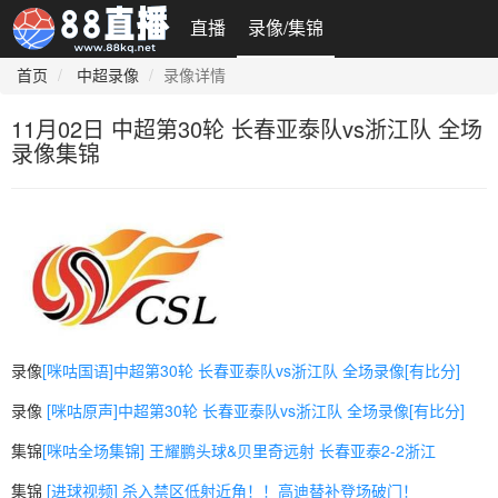
直播
录像/集锦
首页
中超录像
录像详情
11月02日 中超第30轮 长春亚泰队vs浙江队 全场
录像集锦
录像
[咪咕国语]中超第30轮 长春亚泰队vs浙江队 全场录像[有比分]
录像
[咪咕原声]中超第30轮 长春亚泰队vs浙江队 全场录像[有比分]
集锦
[咪咕全场集锦] 王耀鹏头球&贝里奇远射 长春亚泰2-2浙江
集锦
[进球视频] 杀入禁区低射近角！！高迪替补登场破门！