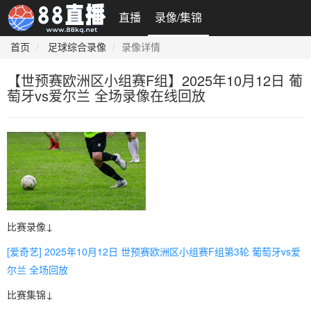
直播
录像/集锦
首页
足球综合录像
录像详情
【世预赛欧洲区小组赛F组】2025年10月12日 葡
萄牙vs爱尔兰 全场录像在线回放
比赛录像↓
[爱奇艺] 2025年10月12日 世预赛欧洲区小组赛F组第3轮 葡萄牙vs爱
尔兰 全场回放
比赛集锦↓