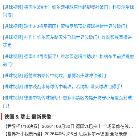
[进球视频] 德国4-3瑞士！维尔茨接球原地起脚兜射破门！科贝尔望球
兴叹！
[进球视频] 瑞士3-3扳平德国！蒙特罗弧顶处接球抽射世界波破门！
[进球视频] 神作！维尔茨左路天外飞仙世界波破门！炸裂弧线直接进
死角
[进球视频] 德国2-2再次扳平！维尔茨送精准助攻！格纳布里前插挑射
破门！
[进球视频] 威德默右路传中助攻，恩博洛头球冲顶破门！
[进球视频] 维尔茨战术角球传中助攻，若纳坦-塔头球攻门得手！
[进球视频] 德国中场传球被断！恩多耶禁区内晃开防守小角度劲射破
门！
德国 & 瑞士 最新录像
【世界杯1/16决赛】2026年06月30日 德国vs巴拉圭 全场录像在线回放
【世界杯小组赛E组】2026年06月26日 厄瓜多尔vs德国 全场录像在线回放