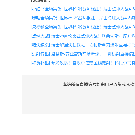
[小红书全场集锦] 世界杯-将战阿根廷！瑞士点球大战4-
[咪咕全场集锦] 世界杯-将战阿根廷！瑞士点球大战4-3
[央视频全场集锦] 世界杯-将战阿根廷！瑞士点球大战4-
[点球大战] 瑞士vs哥伦比亚点球大战！D·桑切斯、库乔
[错失绝杀] 瑞士解围失误送礼！坎帕斯单刀爆射直接打
[远射偏出] 路易斯-苏亚雷斯前场断球，一脚远射直接偏
[神勇扑出] 精彩攻防！普埃尔塔禁区线兜射！科贝尔飞
本站所有直播信号均由用户收集或从搜