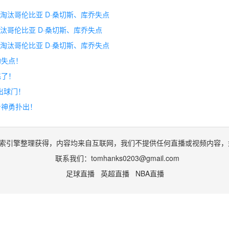
3淘汰哥伦比亚 D·桑切斯、库乔失点
淘汰哥伦比亚 D·桑切斯、库乔失点
3淘汰哥伦比亚 D·桑切斯、库乔失点
均失点！
飞了！
出球门！
身神勇扑出！
索引擎整理获得，内容均来自互联网，我们不提供任何直播或视频内容，
联系我们：
tomhanks0203@gmail.com
足球直播
英超直播
NBA直播