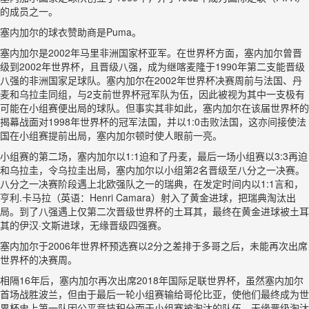
的成员之一。
塞内加尔的球衣赞助商是Puma。
塞内加尔是2002年马里非洲国家杯亚军。在世界杯方面，塞内加尔曾晋
级到2002年世界杯，且晋级八强，成为继喀麦隆于1990年第二支能晋级
八强的非洲国家足球队。塞内加尔在2002年世界杯决赛周前与法国、丹
麦和乌拉圭同组，与2支前世界杯冠军队为伍，因此被视为其中一支极有
可能在小组赛便出局的球队。但事实其非如此，塞内加尔在该届世界杯的
揭幕战面对1998年世界杯的冠军法国，并以1:0击败法国，这亦间接使法
国在小组赛提前出局，塞内加尔顿时使人眼前一亮。
小组赛的第二场，塞内加尔以1:1迫和了丹麦，最后一场小组赛以3:3再迫
和乌拉圭，令乌拉圭出局，塞内加尔以小组第2名晋级至八分之一决赛。
八分之一决赛阶段遇上北欧强队之一的瑞典，在发定时间内以1:1言和，
亨利.卡马拉（英语：Henri Camara）射入了黄金进球，把瑞典淘汰出
局。到了八强遇上仅第二次晋级世界杯的土耳其，最终在黄金进球被土耳
其的伊汉·文斯进球，无缘晋级四强赛。
塞内加尔于2006年世界杯预选赛以2分之差排于多哥之后，未能再次出席
世界杯的决赛周。
相隔16年后，塞内加尔再次出席2018年国际足联世界杯，虽然塞内加尔
首场战胜波兰，但由于最后一轮小组赛输给哥伦比亚，使他们最终成为世
界杯史上第一队因公平竞技积分而于小组赛被淘汰的队伍，无缘晋级淘汰