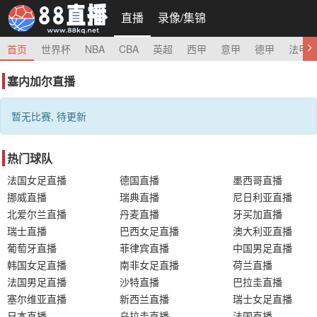
直播
录像/集锦
首页
世界杯
NBA
CBA
英超
西甲
意甲
德甲
法甲
塞内加尔直播
暂无比赛, 待更新
热门球队
法国女足直播
德国直播
墨西哥直播
挪威直播
瑞典直播
尼日利亚直播
北爱尔兰直播
丹麦直播
牙买加直播
瑞士直播
巴西女足直播
澳大利亚直播
葡萄牙直播
菲律宾直播
中国男足直播
韩国女足直播
南非女足直播
荷兰直播
法国男足直播
沙特直播
巴拉圭直播
塞尔维亚直播
新西兰直播
瑞士女足直播
日本直播
乌拉圭直播
法国直播