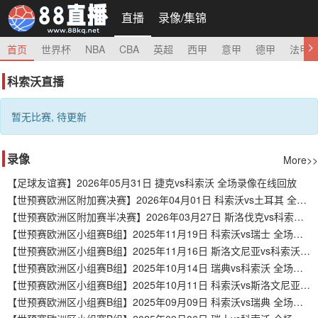
直播
录像/集锦
首页
世界杯
NBA
CBA
英超
西甲
意甲
德甲
法甲
科索沃直播
暂无比赛, 待更新
录像
More>>
【足球友谊赛】2026年05月31日 捷克vs科索沃 全场录像在线回放
【世预赛欧洲区附加赛决赛】2026年04月01日 科索沃vs土耳其 全场录像在线回放
【世预赛欧洲区附加赛半决赛】2026年03月27日 斯洛伐克vs科索沃 全场录像在线回放
【世预赛欧洲区小组赛B组】2025年11月19日 科索沃vs瑞士 全场录像在线回放
【世预赛欧洲区小组赛B组】2025年11月16日 斯洛文尼亚vs科索沃 全场录像在线回放
【世预赛欧洲区小组赛B组】2025年10月14日 瑞典vs科索沃 全场录像在线回放
【世预赛欧洲区小组赛B组】2025年10月11日 科索沃vs斯洛文尼亚 全场录像在线回放
【世预赛欧洲区小组赛B组】2025年09月09日 科索沃vs瑞典 全场录像在线回放