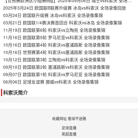
【世预赛欧洲区小组赛B组】2025年09月06日 瑞士vs科索沃 全场录像在线回放
2025年3月24日 欧国联B联赛升级赛 冰岛vs科索沃 全场录像回放
03月24日 欧国联升级赛 冰岛vs科索沃 全场录像集锦
03月21日 欧国联1/4赛决赛首回合 科索沃vs冰岛 全场录像集锦
11月19日 欧国联第6轮 科索沃vs立陶宛 全场录像集锦
11月16日 欧国联第5轮 罗马尼亚vs科索沃 全场录像集锦
10月16日 欧国联第4轮 科索沃vs塞浦路斯 全场录像集锦
10月16日 世预赛第4轮 科索沃vs塞浦路斯 全场录像集锦
10月12日 欧国联第3轮 立陶宛vs科索沃 全场录像集锦
09月10日 欧国联第2轮 塞浦路斯vs科索沃 全场录像集锦
09月07日 欧国联第1轮 科索沃vs罗马尼亚 全场录像集锦
06月06日 足球友谊赛 挪威vs科索沃 全场录像集锦
科索沃简介
收藏网址 看球不迷路
足球直播
英超直播