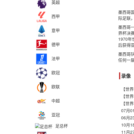
英超
墨西哥国
西甲
际足联，
墨西哥一
意甲
界杯决赛
1970
德甲
后获得
墨西哥队
法甲
任何一届
欧冠
录像
欧联
中超
07月
亚冠
06月
10月
足总杯
11月