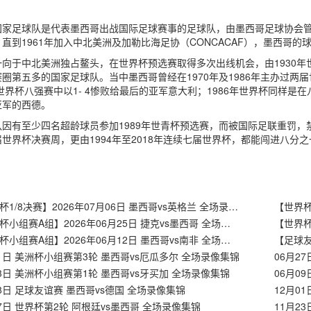
家足球队是代表墨西哥出战国际足球赛事的足球队，由墨西哥足球协会管理
直到1961年加入中北美洲及加勒比海足协（CONCACAF），墨西哥的
向于中北美洲独占鳌头，在世界杯预选赛取得多次出线机会，由1930年世
圈第五多的国家足球队。当中墨西哥曾经在1970年及1986年主办过
年世界杯八强赛中以1- 4惨败给最后的亚军意大利；1986年世界杯同样是
亚军的西德。
因有至少四名超龄球员参加1989年世青杯预选赛，而被国际足联重罚，
世界杯决赛周，更由1994年至2018年连续七届世界杯，都能闯进八分
【世界杯1/8决赛】2026年07月06日 墨西哥vs英格兰 全场录像在线回放
【世界杯小组赛A组】2026年06月25日 捷克vs墨西哥 全场录像在线回放
【世界杯小组赛A组】2026年06月12日 墨西哥vs南非 全场录像在线回放
01日 美洲杯小组赛第3轮 墨西哥vs厄瓜多尔 全场录像集锦
06月2
23日 美洲杯小组赛第1轮 墨西哥vs牙买加 全场录像集锦
06月0
18日 足球友谊赛 墨西哥vs德国 全场录像集锦
12月0
27日 世界杯第2轮 阿根廷vs墨西哥 全场录像集锦
11月2