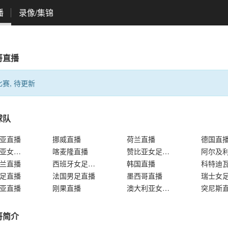
播
录像/集锦
哥直播
赛, 待更新
球队
亚直播
挪威直播
荷兰直播
德国直
哥伦比亚女足直播
喀麦隆直播
赞比亚女足直播
兰直播
西班牙女足直播
韩国直播
科特迪
足直播
法国男足直播
墨西哥直播
瑞士女
亚直播
刚果直播
澳大利亚女足直播
突尼斯
哥简介