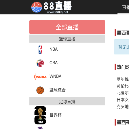
直
全部直播
墨西
篮球直播
暂无比
NBA
CBA
热门
WNBA
塞尔维
篮球综合
北爱尔
日本女
足球直播
克罗地
世界杯
墨西