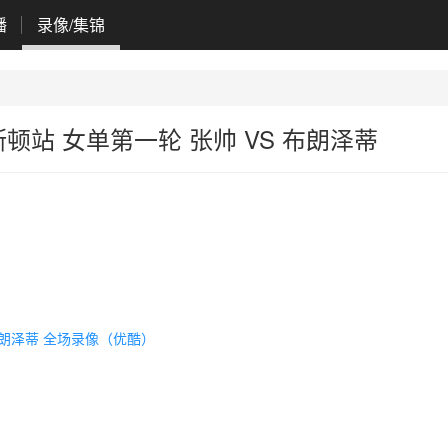
播
录像/集锦
斯顿站 女单第一轮 张帅 VS 布朗泽蒂
布朗泽蒂 全场录像（优酷）