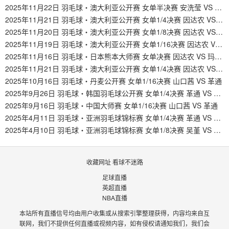
2025年11月22日 羽毛球・澳大利亚公开赛 女单半决赛 安洗莹 VS 因达农
2025年11月21日 羽毛球・澳大利亚公开赛 女单1/4决赛 因达农 VS 革通
2025年11月20日 羽毛球・澳大利亚公开赛 女单1/8决赛 因达农 VS 何羡儒
2025年11月19日 羽毛球・澳大利亚公开赛 女单1/16决赛 因达农 VS 杰基・登特
2025年11月16日 羽毛球・日本熊本大师赛 女单决赛 因达农 VS 玛丽斯卡
2025年11月21日 羽毛球・澳大利亚公开赛 女单1/4决赛 因达农 VS 革通
2025年10月16日 羽毛球・丹麦公开赛 女单1/16决赛 山口茜 VS 革通
2025年9月26日 羽毛球・韩国羽毛球公开赛 女单1/4决赛 革通 VS 山口茜
2025年9月16日 羽毛球・中国大师赛 女单1/16决赛 山口茜 VS 革通
2025年4月11日 羽毛球・亚洲羽毛球锦标赛 女单1/4决赛 革通 VS 韩悦
2025年4月10日 羽毛球・亚洲羽毛球锦标赛 女单1/8决赛 吴堇 VS 革通
收藏网址 看球不迷路
足球直播
英超直播
NBA直播
本站所有直播信号均由用户收集或从搜索引擎整理获得，内容均来自互
联网，我们不提供任何直播或视频内容，如有侵权请通知我们，我们会