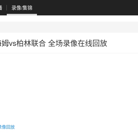
播
录像/集锦
登海姆vs柏林联合 全场录像在线回放
场录像回放