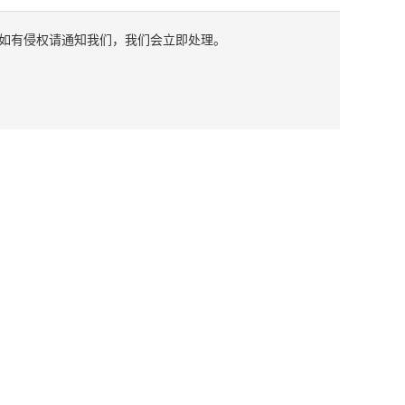
如有侵权请通知我们，我们会立即处理。