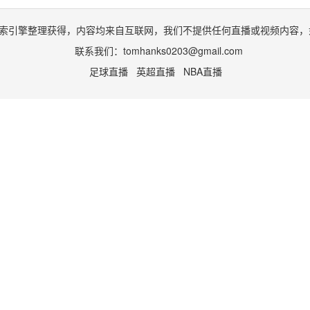
索引擎整理获得，内容均来自互联网，我们不提供任何直播或视频内容，
联系我们：
tomhanks0203@gmail.com
足球直播
英超直播
NBA直播