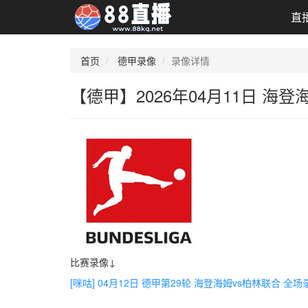
直
首页
德甲录像
录像详情
【德甲】2026年04月11日 海
比赛录像↓
[咪咕] 04月12日 德甲第29轮 海登海姆vs柏林联合 全