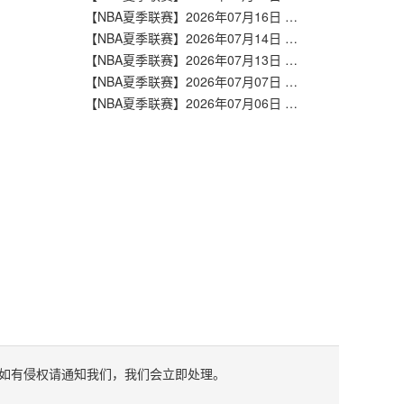
【NBA夏季联赛】2026年07月16日 黄蜂vs雄鹿 全场录像在线回放
【NBA夏季联赛】2026年07月14日 雄鹿vs太阳 全场录像在线回放
【NBA夏季联赛】2026年07月13日 雄鹿vs马刺 全场录像在线回放
【NBA夏季联赛】2026年07月07日 国王vs雄鹿 全场录像在线回放
【NBA夏季联赛】2026年07月06日 雄鹿vs篮网 全场录像在线回放
如有侵权请通知我们，我们会立即处理。