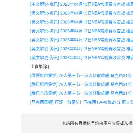
[中文解说-腾讯] 2026年04月13日NBA常规赛收官战 雄
[英文解说-腾讯] 2026年04月13日NBA常规赛收官战 雄
[英文解说-腾讯] 2026年04月13日NBA常规赛收官战 雄
[英文解说-腾讯] 2026年04月13日NBA常规赛收官战 雄
[英文解说-腾讯] 2026年04月13日NBA常规赛收官战 雄
[英文解说-腾讯] 2026年04月13日NBA常规赛收官战 雄
[英文解说-腾讯] 2026年04月13日NBA常规赛收官战 雄
比赛集锦↓
[微博原声集锦] 76人第三节一波流轻取雄鹿 马克西21分 
[腾讯原声集锦] 76人第三节一波流轻取雄鹿 马克西21分 
[腾讯全场集锦] 76人第三节一波流轻取雄鹿 马克西21分 
[马克西集锦] 打好一节足矣！马克西13中8得21分 第三
本站所有直播信号均由用户收集或从搜