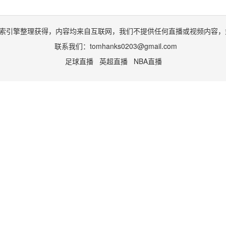
索引擎整理获得，内容均来自互联网，我们不提供任何直播或视频内容，
联系我们：
tomhanks0203@gmail.com
足球直播
英超直播
NBA直播