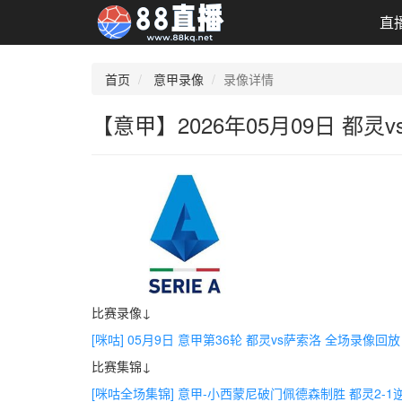
直
首页
意甲录像
录像详情
【意甲】2026年05月09日 都
比赛录像↓
[咪咕] 05月9日 意甲第36轮 都灵vs萨索洛 全场录像回放
比赛集锦↓
[咪咕全场集锦] 意甲-小西蒙尼破门佩德森制胜 都灵2-