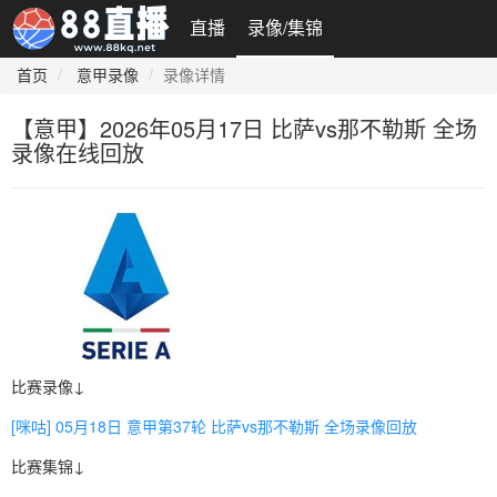
直播
录像/集锦
首页
意甲录像
录像详情
【意甲】2026年05月17日 比萨vs那不勒斯 全场
录像在线回放
比赛录像↓
[咪咕] 05月18日 意甲第37轮 比萨vs那不勒斯 全场录像回放
比赛集锦↓