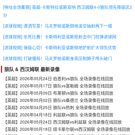
[咪咕全场集锦] 英超-卡斯特拉诺斯双响 西汉姆联4-0狼队领先降级区2
分
[进球视频] 潇洒写意！马夫罗帕诺斯倒地凌空抽射再下一城
[进球视频] 杀死比赛！卡斯特利亚诺斯抢射击中门柱弹进球网
[进球视频] 保级心切！卡斯特利亚诺斯倒地铲射扩大领先优势
[进球视频] 打破僵局！马夫罗帕诺斯身高压制狮子甩头破门
狼队 & 西汉姆联 最新录像
【英超】2026年05月24日 伯恩利vs狼队 全场录像在线回放
【英超】2026年05月17日 狼队vs富勒姆 全场录像在线回放
【英超】2026年05月09日 布莱顿vs狼队 全场录像在线回放
【英超】2026年05月02日 狼队vs桑德兰 全场录像在线回放
【英超】2026年04月25日 狼队vs热刺 全场录像在线回放
【英超】2026年04月18日 利兹联vs狼队 全场录像在线回放
【英超】2026年05月24日 西汉姆联vs利兹联 全场录像在线回放
【英超】2026年05月18日 纽卡斯尔联vs西汉姆联 全场录像在线回放