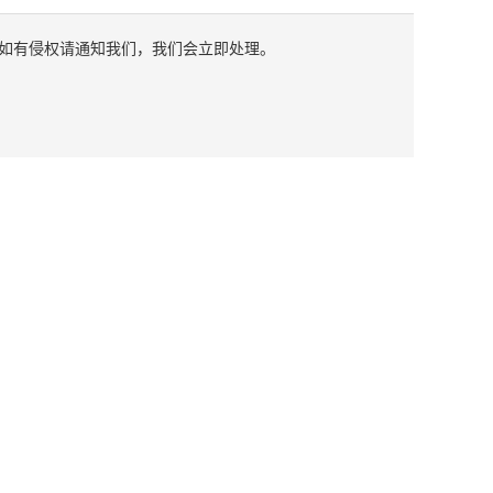
如有侵权请通知我们，我们会立即处理。