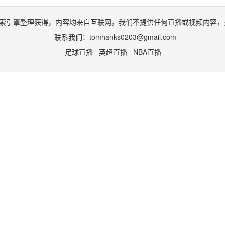
索引擎整理获得，内容均来自互联网，我们不提供任何直播或视频内容，
联系我们：
tomhanks0203@gmail.com
足球直播
英超直播
NBA直播