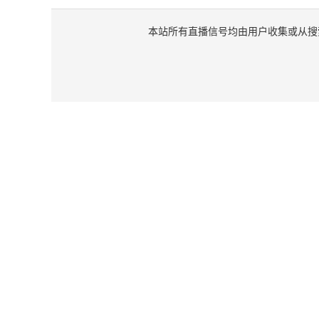
本站所有直播信号均由用户收集或从搜