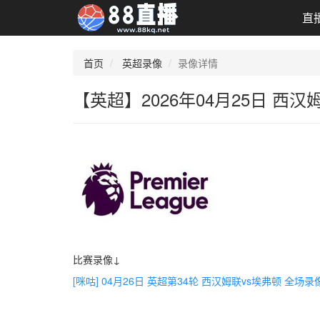
直
首页
英超录像
录像详情
【英超】2026年04月25日 西
比赛录像↓
[咪咕] 04月26日 英超第34轮 西汉姆联vs埃弗顿 全场