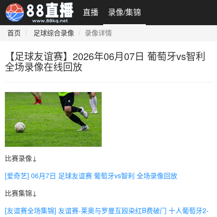
直播
录像/集锦
首页
足球综合录像
录像详情
【足球友谊赛】2026年06月07日 葡萄牙vs智利
全场录像在线回放
比赛录像↓
[爱奇艺] 06月7日 足球友谊赛 葡萄牙vs智利 全场录像回放
比赛集锦↓
[友谊赛全场集锦] 友谊赛-莱奥与罗曼互殴染红B费破门 十人葡萄牙2-