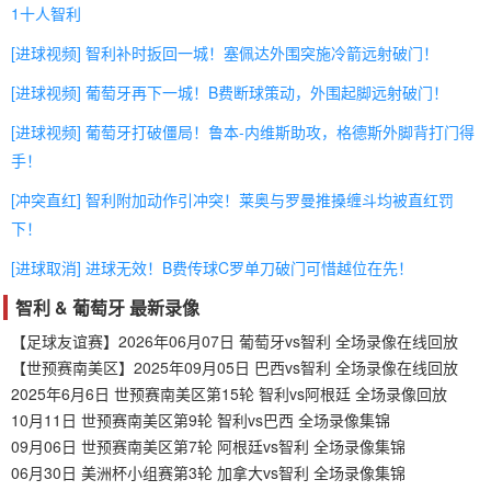
1十人智利
[进球视频] 智利补时扳回一城！塞佩达外围突施冷箭远射破门！
[进球视频] 葡萄牙再下一城！B费断球策动，外围起脚远射破门！
[进球视频] 葡萄牙打破僵局！鲁本-内维斯助攻，格德斯外脚背打门得
手！
[冲突直红] 智利附加动作引冲突！莱奥与罗曼推搡缠斗均被直红罚
下！
[进球取消] 进球无效！B费传球C罗单刀破门可惜越位在先！
智利 & 葡萄牙 最新录像
【足球友谊赛】2026年06月07日 葡萄牙vs智利 全场录像在线回放
【世预赛南美区】2025年09月05日 巴西vs智利 全场录像在线回放
2025年6月6日 世预赛南美区第15轮 智利vs阿根廷 全场录像回放
10月11日 世预赛南美区第9轮 智利vs巴西 全场录像集锦
09月06日 世预赛南美区第7轮 阿根廷vs智利 全场录像集锦
06月30日 美洲杯小组赛第3轮 加拿大vs智利 全场录像集锦