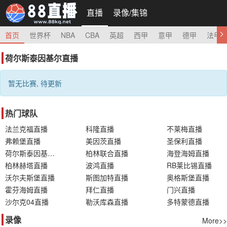
直播
录像/集锦
首页
世界杯
NBA
CBA
英超
西甲
意甲
德甲
法甲
荷尔斯泰因基尔直播
暂无比赛, 待更新
热门球队
法兰克福直播
科隆直播
不莱梅直播
弗赖堡直播
美因茨直播
圣保利直播
荷尔斯泰因基尔直播
柏林联合直播
海登海姆直播
柏林赫塔直播
波鸿直播
RB莱比锡直播
沃尔夫斯堡直播
斯图加特直播
奥格斯堡直播
霍芬海姆直播
拜仁直播
门兴直播
沙尔克04直播
勒沃库森直播
多特蒙德直播
录像
More>>