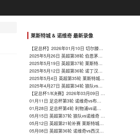
莱斯特城 & 诺维奇 最新录像
【足总杯】2026年01月10日 切尔滕汉姆vs莱斯特城 全场录像在线回放
2025年5月26日 英超第38轮 伯恩茅斯vs莱斯特城 全场录像回放
2025年5月19日 英超第37轮 莱斯特城vs伊普斯维奇 全场录像回放
2025年5月12日 英超第36轮 诺丁汉森林vs莱斯特城 全场录像回放
2025年5月4日 英超第35轮 莱斯特城vs南安普顿 全场录像回放
2025年4月27日 英超第34轮 狼队vs莱斯特城 全场录像回放
【足总杯1/8决赛】2026年03月09日 利兹联vs诺维奇 全场录像在线回放
01月11日 足总杯第3轮 诺维奇vs布莱顿 全场录像集锦
01月28日 足总杯第4轮 利物浦vs诺维奇 全场录像集锦
05月15日 英超第37轮 狼队vs诺维奇 全场录像集锦
05月12日 英超第21轮补赛 莱斯特城vs诺维奇 全场录像集锦
05月08日 英超第36轮 诺维奇vs西汉姆 全场录像集锦