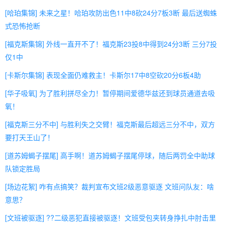
[哈珀集锦] 未来之星！哈珀攻防出色11中8砍24分7板3断 最后送蜘蛛
式恐怖抢断
[福克斯集锦] 外线一直开不了！福克斯23投8中得到24分3断 三分7投
仅1中
[卡斯尔集锦] 表现全面仍难救主！卡斯尔17中8空砍20分6板4助
[华子吸氧] 为了胜利拼尽全力！暂停期间爱德华兹还到球员通道去吸
氧！
[福克斯三分不中] 与胜利失之交臂！福克斯最后超远三分不中，双方
要打天王山了！
[道苏姆蝎子摆尾] 高手啊！道苏姆蝎子摆尾停球，随后两罚全中助球
队锁定胜局
[场边花絮] 咋有点搞笑？裁判宣布文班2级恶意驱逐 文班问队友：啥
意思？
[文班被驱逐] ??二级恶犯直接被驱逐！文班受包夹转身挣扎中肘击里