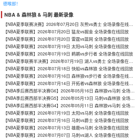
德喉部！
NBA & 森林狼 & 马刺 最新录像
【NBA夏季联赛决赛】2026年07月20日 灰熊vs勇士 全场录像在线回放
【NBA夏季联赛】2026年07月20日 猛龙vs掘金 全场录像在线回放
【NBA夏季联赛】2026年07月20日 雷霆vs篮网 全场录像在线回放
【NBA夏季联赛】2026年07月19日 太阳vs马刺 全场录像在线回放
【NBA夏季联赛】2026年07月19日 鹈鹕vs步行者 全场录像在线回放
【NBA夏季联赛半决赛】2026年07月19日 湖人vs勇士 全场录像在线回放
【NBA夏季联赛】2026年07月18日 快船vs森林狼 全场录像在线回放
【NBA夏季联赛】2026年07月16日 森林狼vs步行者 全场录像在线回放
【NBA夏季联赛】2026年07月14日 开拓者vs森林狼 全场录像在线回放
【NBA季后赛西部半决赛G6】2026年05月16日 森林狼vs马刺 全场录像在线回放
【NBA季后赛西部半决赛G5】2026年05月13日 马刺vs森林狼 全场录像在线回放
【NBA季后赛西部半决赛G4】2026年05月11日 森林狼vs马刺 全场录像在线回放
【NBA夏季联赛】2026年07月19日 太阳vs马刺 全场录像在线回放
【NBA夏季联赛】2026年07月16日 马刺vs爵士 全场录像在线回放
【NBA夏季联赛】2026年07月13日 雄鹿vs马刺 全场录像在线回放
【NBA夏季联赛】2026年07月07日 马刺vs湖人 全场录像在线回放