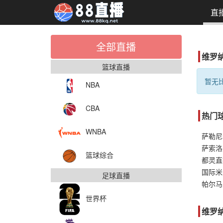
直
全部直播
维罗
篮球直播
暂无比
NBA
CBA
热门
WNBA
萨索洛
篮球综合
都灵直
国际米
足球直播
帕尔马
世界杯
维罗