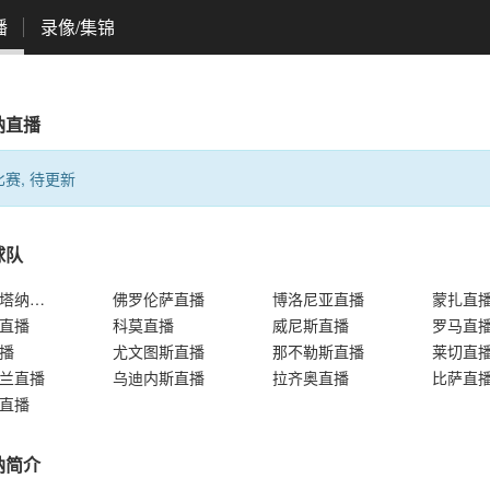
播
录像/集锦
纳直播
赛, 待更新
球队
萨勒尼塔纳直播
佛罗伦萨直播
博洛尼亚直播
蒙扎直
直播
科莫直播
威尼斯直播
罗马直
播
尤文图斯直播
那不勒斯直播
莱切直
兰直播
乌迪内斯直播
拉齐奥直播
比萨直
直播
纳简介