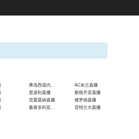
播
弗洛西诺内直播
AC米兰直播
播
恩波利直播
斯佩齐亚直播
播
克雷莫纳直播
维罗纳直播
播
桑普多利亚直播
亚特兰大直播