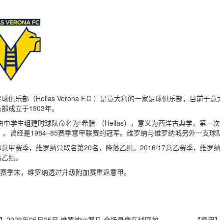
球俱乐部（Hellas Verona F.C ）是意大利的一家足球俱乐部，
部成立于1903年。
年由中学生组建时球队命名为“希腊”（Hellas），意义为西洋古典学，第一
na）。曾经是1984–85赛季意甲联赛的冠军。维罗纳与维罗纳城另外一
–16意甲赛季，维罗纳只取名第20名，降落乙组。2016/17意乙赛季，维罗纳
落乙组。
-19赛季末，维罗纳透过升级附加赛重返意甲。
】2026年05月25日 维罗纳vs罗马 全场录像在线回放