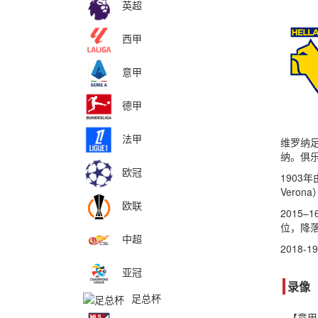
英超
西甲
意甲
德甲
法甲
维罗纳足
纳。俱乐
欧冠
1903
Vero
欧联
2015
位，降
中超
2018
亚冠
录像
足总杯
【意甲