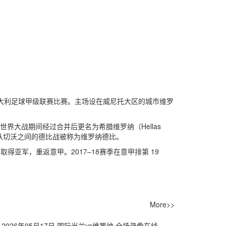
目前于意大利足球甲级联赛比赛。主场设在威尼托大区的城市维罗
次世界大战期间经过合并后更名为希腊维罗纳（Hellas
支球队切沃之间的德比战被称为维罗纳德比。
取得亚军，重返意甲。2017–18赛季在意甲排第 19
More>>
【意甲】2026年05月17日 国际米兰vs维罗纳 全场录像在线回放