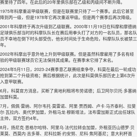
赛里待了四年。在此后的20年里俱乐部在乙级和丙级间不断升降。
1975年科摩重返甲级联赛，但是在联赛里只待了一个赛季。此后它甚至
降到丙一级，但是1978年它再次重返甲级。但是两个赛季后再次降级。
2001年科摩终于再次升级到乙级联赛。2000年11月19日在科摩和摩德纳
足球俱乐部当时的科摩队队长在赛后用拳头打了对方的一名队员，那名队
员不幸地在倒下时头部受伤，他长时间处于生命危险，科摩队队长被禁三
年。
2002年科摩出乎意外地上升到甲级联赛。但是虽然科摩雇用了多名有经
验的甲级联赛球员它无法保持其成果。在赛季末它排了末名。
2024年5月11日，2023-24赛季意乙联赛结束争夺，科莫在最后一轮成功
抢到第二个升级资格；赛后根据统计，此次是科莫俱乐部历史上第6次升
入意甲联赛。
6月，科莫官方消息，买断了奥地利租将布劳诺德；后卫阿尔贝托·多塞纳
加盟科莫。
7月，佩佩·雷纳、阿尔韦托·莫雷诺、阿里·贾西姆、卢卡·马齐泰利、拉斐
尔·瓦拉内、奥代罗加盟，外租马龙·穆斯塔法，法布雷加斯正式出任球队
主帅，双方签约4年。
8月，扬尼克·恩格尔哈特、阿里乌·法代拉转会加盟，外租亚历山德罗·贝
莱莫、西莫内·吉多蒂、尼科拉斯·约安努、尼科·焦阿基尼；意大利杯首