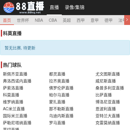
直播
录像/集锦
首页
世界杯
NBA
CBA
英超
西甲
意甲
德甲
法甲
科莫直播
暂无比赛, 待更新
热门球队
斯佩齐亚直播
都灵直播
尤文图斯直播
弗洛西诺内直播
拉齐奥直播
威尼斯直播
萨索洛直播
佛罗伦萨直播
桑普多利亚直播
科莫直播
帕尔马直播
比萨直播
维罗纳直播
蒙扎直播
博洛尼亚直播
AC米兰直播
那不勒斯直播
恩波利直播
国际米兰直播
乌迪内斯直播
亚特兰大直播
萨勒尼塔纳直播
罗马直播
克雷莫纳直播
莱切直播