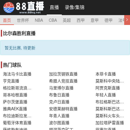
直播
录像/集锦
首页
世界杯
NBA
CBA
英超
西甲
意甲
德甲
法甲
比尔森胜利直播
暂无比赛, 待更新
热门球队
海法马卡比直播
加拉茨钢铁直播
本菲卡直播
亨克直播
希腊人竞技直播
莫斯科中央陆军直播
格拉斯哥流浪者直播
马里博尔直播
阿贾克斯直播
哥本哈根直播
布鲁日直播
年轻人直播
萨尔茨堡直播
克卢日直播
布拉格斯巴达直播
雅典AEK直播
安德莱赫特直播
莫斯科斯巴达直播
布拉迪斯拉发直播
年青人直播
莫斯科火车头直播
葡萄牙体育直播
波尔图直播
加拉塔萨雷直播
萨格勒布迪纳摩直播
顿涅茨克矿工直播
巴塞尔直播