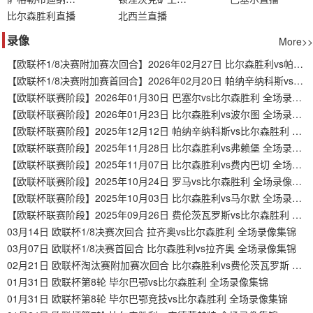
比尔森胜利直播
北西兰直播
录像
More>>
【欧联杯1/8决赛附加赛次回合】2026年02月27日 比尔森胜利vs帕纳辛纳科斯 全场录像在线回放
【欧联杯1/8决赛附加赛首回合】2026年02月20日 帕纳辛纳科斯vs比尔森胜利 全场录像在线回放
【欧联杯联赛阶段】2026年01月30日 巴塞尔vs比尔森胜利 全场录像在线回放
【欧联杯联赛阶段】2026年01月23日 比尔森胜利vs波尔图 全场录像在线回放
【欧联杯联赛阶段】2025年12月12日 帕纳辛纳科斯vs比尔森胜利 全场录像在线回放
【欧联杯联赛阶段】2025年11月28日 比尔森胜利vs弗赖堡 全场录像在线回放
【欧联杯联赛阶段】2025年11月07日 比尔森胜利vs费内巴切 全场录像在线回放
【欧联杯联赛阶段】2025年10月24日 罗马vs比尔森胜利 全场录像在线回放
【欧联杯联赛阶段】2025年10月03日 比尔森胜利vs马尔默 全场录像在线回放
【欧联杯联赛阶段】2025年09月26日 费伦茨瓦罗斯vs比尔森胜利 全场录像在线回放
03月14日 欧联杯1/8决赛次回合 拉齐奥vs比尔森胜利 全场录像集锦
03月07日 欧联杯1/8决赛首回合 比尔森胜利vs拉齐奥 全场录像集锦
02月21日 欧联杯淘汰赛附加赛次回合 比尔森胜利vs费伦茨瓦罗斯 全场录像集锦
01月31日 欧联杯第8轮 毕尔巴鄂vs比尔森胜利 全场录像集锦
01月31日 欧联杯第8轮 毕尔巴鄂竞技vs比尔森胜利 全场录像集锦