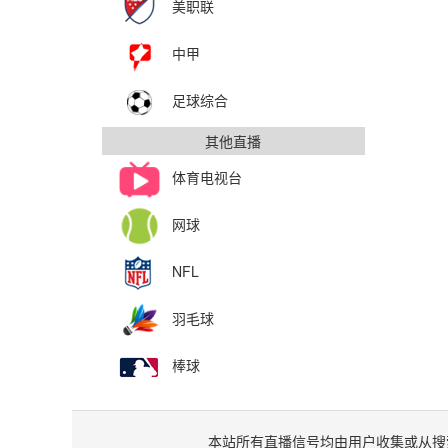
美职联
中甲
足球综合
其他直播
体育电视台
网球
NFL
羽毛球
棒球
本站所有直播信号均由用户收集或从搜