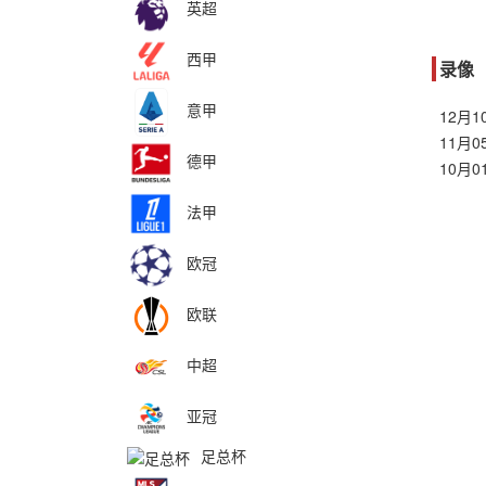
英超
西甲
录像
意甲
12月
德甲
10月
法甲
欧冠
欧联
中超
亚冠
足总杯