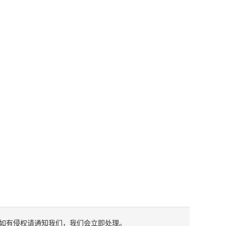
如有侵权请通知我们，我们会立即处理。