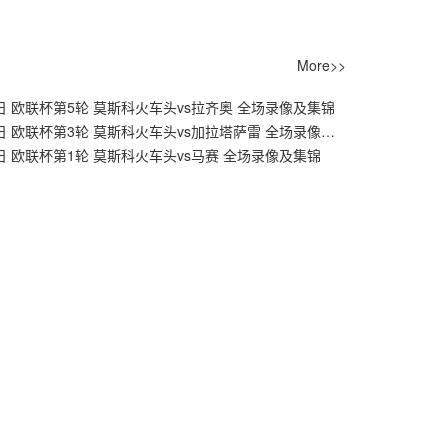
More>>
6日 欧联杯第5轮 莫斯科火车头vs拉齐奥 全场录像及集锦
10月22日 欧联杯第3轮 莫斯科火车头vs加拉塔萨雷 全场录像及集锦
7日 欧联杯第1轮 莫斯科火车头vs马赛 全场录像及集锦