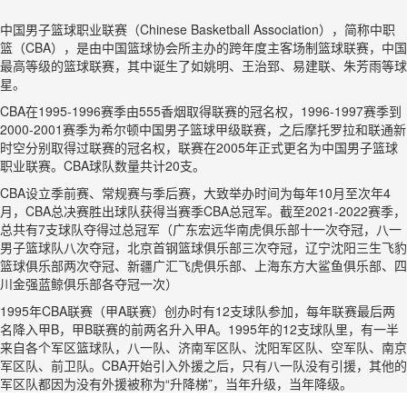
中国男子篮球职业联赛（Chinese Basketball Association），简称中职
篮（CBA），是由中国篮球协会所主办的跨年度主客场制篮球联赛，中国
最高等级的篮球联赛，其中诞生了如姚明、王治郅、易建联、朱芳雨等球
星。
CBA在1995-1996赛季由555香烟取得联赛的冠名权，1996-1997赛季到
2000-2001赛季为希尔顿中国男子篮球甲级联赛，之后摩托罗拉和联通新
时空分别取得过联赛的冠名权，联赛在2005年正式更名为中国男子篮球
职业联赛。CBA球队数量共计20支。
CBA设立季前赛、常规赛与季后赛，大致举办时间为每年10月至次年4
月，CBA总决赛胜出球队获得当赛季CBA总冠军。截至2021-2022赛季，
总共有7支球队夺得过总冠军（广东宏远华南虎俱乐部十一次夺冠，八一
男子篮球队八次夺冠，北京首钢篮球俱乐部三次夺冠，辽宁沈阳三生飞豹
篮球俱乐部两次夺冠、新疆广汇飞虎俱乐部、上海东方大鲨鱼俱乐部、四
川金强蓝鲸俱乐部各夺冠一次）
1995年CBA联赛（甲A联赛）创办时有12支球队参加，每年联赛最后两
名降入甲B，甲B联赛的前两名升入甲A。1995年的12支球队里，有一半
来自各个军区篮球队，八一队、济南军区队、沈阳军区队、空军队、南京
军区队、前卫队。CBA开始引入外援之后，只有八一队没有引援，其他的
军区队都因为没有外援被称为“升降梯”，当年升级，当年降级。