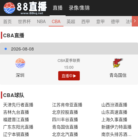
直播
录像/集锦
首页
世界杯
NBA
CBA
英超
西甲
意甲
德甲
法甲
CBA直播
2026-08-08
CBA夏季联赛
15:00
深圳
青岛国信
直播中
CBA球队
天津先行者直播
江苏肯帝亚直播
山西汾酒直播
吉林九台直播
北京控股直播
山东高速直播
福建晋江直播
四川丰谷直播
上海久事直播
广东东阳光直播
青岛国信直播
新疆伊力特直播
辽宁本钢直播
北京北汽直播
南京头排苏酒直播