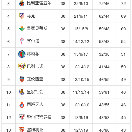
比利亚雷亚尔
3
38
22/6/10
72/46
72
马竞
4
38
21/6/11
62/44
69
皇家贝蒂斯
5
38
15/15/8
59/48
60
塞尔塔
6
38
14/12/12
53/48
54
赫塔菲
7
38
15/6/17
32/38
51
巴列卡诺
8
38
12/14/12
41/44
50
瓦伦西亚
9
38
13/10/15
46/55
49
皇家社会
10
38
11/13/14
59/61
46
西班牙人
11
38
12/10/16
43/55
46
毕尔巴鄂竞技
12
38
13/6/19
43/58
45
塞维利亚
13
38
12/7/19
46/60
43