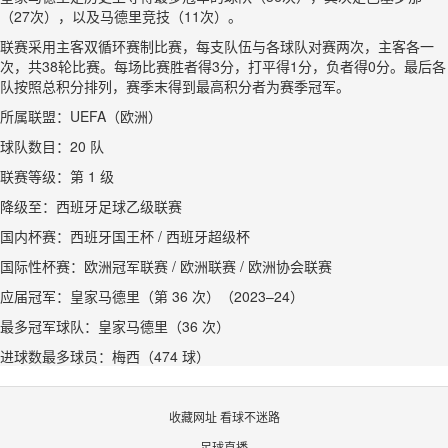
（27次），以及马德里竞技（11次）。
联赛采用主客双循环赛制比赛，每支队伍与各球队对赛两次，主客各一
次，共38轮比赛。每场比赛胜者得3分，打平得1分，负者得0分。最后各
队按照总积分排列，赛季末得到最高积分者为赛季冠军。
所属联盟：UEFA（欧洲）
球队数目：20 队
联赛等级：第 1 级
降级至：西班牙足球乙级联赛
国内杯赛：西班牙国王杯 / 西班牙超级杯
国际性杯赛：欧洲冠军联赛 / 欧洲联赛 / 欧洲协会联赛
应届冠军：皇家马德里（第 36 次）（2023–24）
最多冠军球队：皇家马德里（36 次）
进球数最多球员：梅西（474 球）
收藏网址 看球不迷路
足球直播