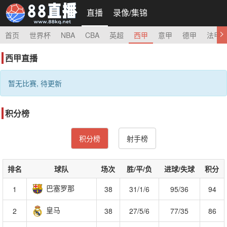
直播
录像/集锦
首页
世界杯
NBA
CBA
英超
西甲
意甲
德甲
法甲
西甲直播
暂无比赛, 待更新
积分榜
积分榜
射手榜
排名
球队
场次
胜/平/负
进球/失球
积分
巴塞罗那
1
38
31/1/6
95/36
94
皇马
2
38
27/5/6
77/35
86