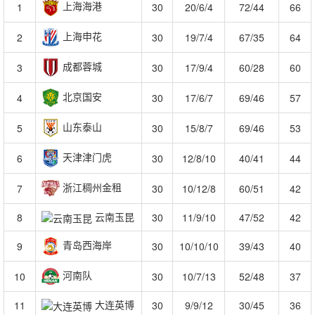
上海海港
1
30
20/6/4
72/44
66
上海申花
2
30
19/7/4
67/35
64
成都蓉城
3
30
17/9/4
60/28
60
北京国安
4
30
17/6/7
69/46
57
山东泰山
5
30
15/8/7
69/46
53
天津津门虎
6
30
12/8/10
40/41
44
浙江稠州金租
7
30
10/12/8
60/51
42
云南玉昆
8
30
11/9/10
47/52
42
青岛西海岸
9
30
10/10/10
39/43
40
河南队
10
30
10/7/13
52/48
37
大连英博
11
30
9/9/12
30/45
36