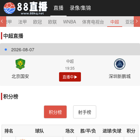
直播
录像/集锦
德甲
法甲
欧冠
欧联
WNBA
体育电视台
中超
亚冠
中超直播
2026-08-07
中超
19:35
北京国安
深圳新鹏城
直播中
积分榜
积分榜
射手榜
排名
球队
场次
胜/平/负
进球/失球
积分