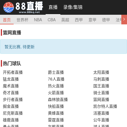
直播
录像/集锦
首页
世界杯
NBA
CBA
英超
西甲
意甲
德甲
法甲
篮网直播
暂无比赛, 待更新
热门球队
开拓者直播
爵士直播
太阳直播
猛龙直播
76人直播
马刺直播
魔术直播
热火直播
国王直播
奇才直播
火箭直播
骑士直播
步行者直播
森林狼直播
篮网直播
掘金直播
快船直播
凯尔特人直播
尼克斯直播
黄蜂直播
活塞直播
雄鹿直播
雷霆直播
公牛直播
勇士直播
灰熊直播
湖人直播