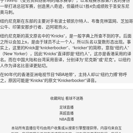
于1999年（受劳资纠纷影响的缩水赛季），以常规赛东部第八名的身份
一举打进总冠军赛，创造黑八奇迹，但最终以1胜4负成绩败于圣安东尼
奥马刺。
纽约尼克斯在东部的主要对手有波士顿凯尔特人、布鲁克林篮网、芝加哥
公牛、印第安那步行者、迈阿密热火。
纽约尼克斯的英文原名中的“Knicks”，是一般字典上所查不到的字。后面
之所以会加上s，是由于球员不止一个人，所以队名以复数形态出现。事
实上，这里的Knick是“knickerbocker”、“knicker”的简称，意指“纽约人”
（New Yorker），因此“Knicks”直译即是“纽约人”，这亦是香港采用的译
名。而在中国大陆和台湾采用音译，分别译为“尼克斯”或“尼克”。以纽约
人作为译名比音译更贴切。
在90年代的香港亚洲电视节目“NBA地带”，主持人却以“纽约力搏”称呼
之，原因可能是“Knicks”的原文“Knickerbocker”译音。
收藏网址 看球不迷路
足球直播
英超直播
NBA直播
本站所有直播信号均由用户收集或从搜索引擎整理获得，内容均来自互