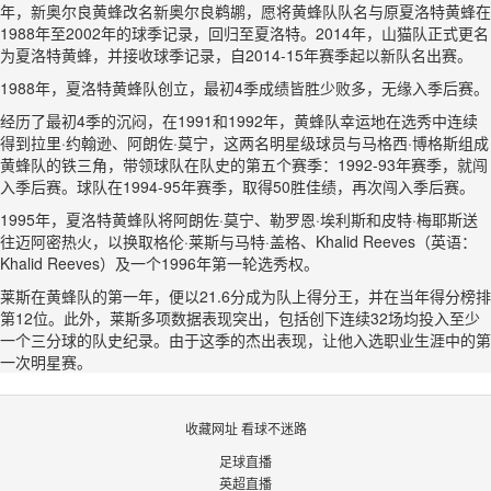
年，新奥尔良黄蜂改名新奥尔良鹈鹕，愿将黄蜂队队名与原夏洛特黄蜂在
1988年至2002年的球季记录，回归至夏洛特。2014年，山猫队正式更名
为夏洛特黄蜂，并接收球季记录，自2014-15年赛季起以新队名出赛。
1988年，夏洛特黄蜂队创立，最初4季成绩皆胜少败多，无缘入季后赛。
经历了最初4季的沉闷，在1991和1992年，黄蜂队幸运地在选秀中连续
得到拉里·约翰逊、阿朗佐·莫宁，这两名明星级球员与马格西·博格斯组成
黄蜂队的铁三角，带领球队在队史的第五个赛季：1992-93年赛季，就闯
入季后赛。球队在1994-95年赛季，取得50胜佳绩，再次闯入季后赛。
1995年，夏洛特黄蜂队将阿朗佐·莫宁、勒罗恩·埃利斯和皮特·梅耶斯送
往迈阿密热火，以换取格伦·莱斯与马特·盖格、Khalid Reeves（英语：
Khalid Reeves）及一个1996年第一轮选秀权。
莱斯在黄蜂队的第一年，便以21.6分成为队上得分王，并在当年得分榜排
第12位。此外，莱斯多项数据表现突出，包括创下连续32场均投入至少
一个三分球的队史纪录。由于这季的杰出表现，让他入选职业生涯中的第
一次明星赛。
收藏网址 看球不迷路
足球直播
英超直播