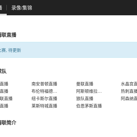
播
录像/集锦
姆联直播
赛, 待更新
球队
直播
南安普顿直播
曼联直播
水晶宫
直播
布伦特福德直播
阿斯顿维拉直播
热刺直
联直播
纽卡斯尔直播
狼队直播
阿森纳
直播
莱斯特城直播
伯恩茅斯直播
姆联简介