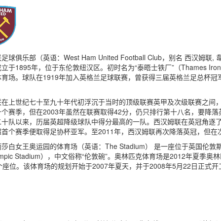
球俱乐部（英语：West Ham United Football Club，别名 西汉姆联,
立于1895年，位于东伦敦纽汉区。初时名为“泰晤士铁厂”（Thames Iro
育场。球队在1919年加入英格兰足球联赛，曾获得三届英格兰足总杯冠军
在上世纪七十至九十年代初浮沉于当时的顶级联赛英甲及次级联赛之间，被
个赛季，但在2003年虽然在联赛取得42分，仍只排行第十八名，要降落
二十队以来，历届英超降级球队中得分最高的一队。西汉姆联在英冠角逐了
超首个赛季便取得足协杯亚军。至2011年，西汉姆联再次降落英冠，但
莎白女王奥运园的体育场（英语：The Stadium） 是一座位于英国伦
ympic Stadium），中文俗称“伦敦碗”。奥林匹克体育场是2012年
00个座位。该体育场的规划开始于2007年夏天，并于2008年5月22日正式开