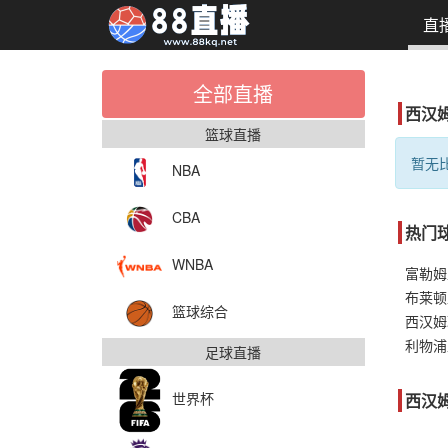
直
全部直播
西汉
篮球直播
暂无比
NBA
CBA
热门
WNBA
富勒姆
布莱顿
篮球综合
西汉姆
利物浦
足球直播
世界杯
西汉