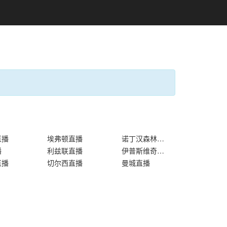
直播
埃弗顿直播
诺丁汉森林直播
播
利兹联直播
伊普斯维奇直播
直播
切尔西直播
曼城直播