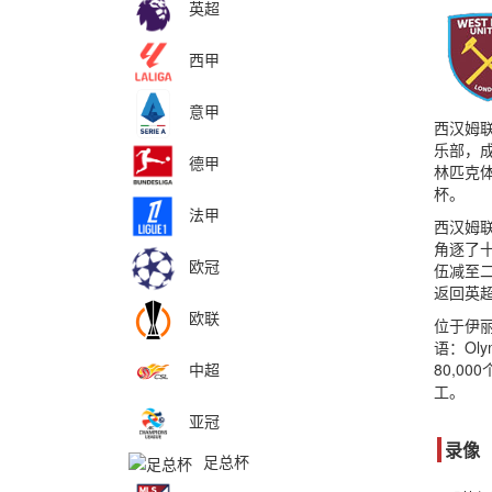
英超
西甲
意甲
西汉姆联足
乐部，成
德甲
林匹克体
杯。
法甲
西汉姆联
角逐了十
欧冠
伍减至
返回英
欧联
位于伊丽
语：Ol
中超
80,0
工。
亚冠
录像
足总杯