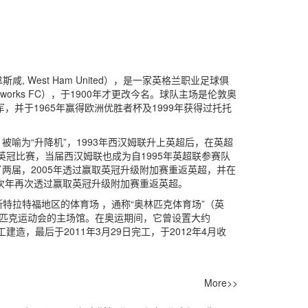
 韋斯咸, West Ham United），是一家英格兰职业足球俱
nworks FC），于1900年才更改今名。球队主场是伦敦奥
，并于1965年赢得欧洲优胜者杯及1999年获得过托托
喻为“升降机”，1993年西汉姆联升上英超后，在英超
英冠比赛，当届西汉姆联也成为自1995年英超联参赛队
两届，2005年透过赢取英冠升级附加赛重返英超，并在
在次年再次透过赢取英冠升级附加赛重返英超。
敦斯特拉特福地区的体育场 ，通称“奥林匹克体育场”（英
夏季奥林匹克运动会的主场馆。在奥运期间，它曾设置大约
工建造，最后于2011年3月29日完工，于2012年4月收
More>>